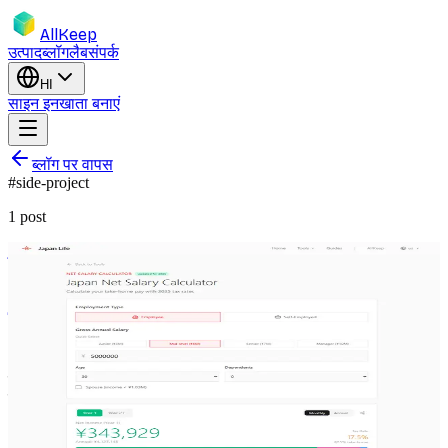
AllKeep
उत्पाद
ब्लॉग
लैब
संपर्क
HI
साइन इन
खाता बनाएं
ब्लॉग पर वापस
#
side-project
1
post
japan
salary-calculator
housing
relocation
side-project
Japan Life Hub: नेट सैलरी कैलकुलेटर और
हाउसिंग गाइड
Japan Life Hub के लिए नए टूल्स — साल 1 vs साल 2 तुलना के साथ
सटीक 2025 टैक्स कैलकुलेटर, और 4 भाषाओं में व्यापक अपार्टमेंट रेंटल
गाइड।
4 दिस॰ 2025
Rodion