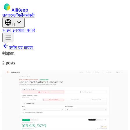
AllKeep
उत्पाद
ब्लॉग
लैब
संपर्क
HI
साइन इन
खाता बनाएं
ब्लॉग पर वापस
#
japan
2
posts
japan
salary-calculator
housing
relocation
side-project
Japan Life Hub: नेट सैलरी कैलकुलेटर और
हाउसिंग गाइड
Japan Life Hub के लिए नए टूल्स — साल 1 vs साल 2 तुलना के साथ
सटीक 2025 टैक्स कैलकुलेटर, और 4 भाषाओं में व्यापक अपार्टमेंट रेंटल
गाइड।
4 दिस॰ 2025
Rodion