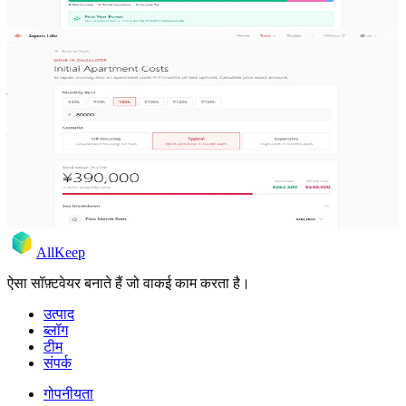
product-launch
japan
buildinpublic
Japan Life Hub लॉन्च: जापान में रहने की असली
लागत की गणना करें
महीनों की रिसर्च और डेवलपमेंट के बाद, हम Japan Life Hub लॉन्च कर रहे हैं
— एक्सपैट्स और जापान जाने की योजना बनाने वालों के लिए मुफ्त टूलकिट।
1 दिस॰ 2025
Rodion
AllKeep
ऐसा सॉफ़्टवेयर बनाते हैं जो वाकई काम करता है।
उत्पाद
ब्लॉग
टीम
संपर्क
गोपनीयता