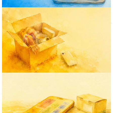
inventory
mobile
feature
ai
product
拍一下。搞定。两个字标题背后的真实故
事。
清单应用死在第三件物品 —— 当往手机键盘里打名字不再有
趣的时候。「拍一下。搞定。」就是我们为了越过它而造的东
西。
2026年4月29日
Rodion
product-launch
mobile
android
inventory
buildinpublic
AllKeep Inventory 现已上架 Android：
你的东西，在你口袋里
网页版一年之后，现在进口袋了。Android 版发布内容、刻意
省略了什么、以及为什么 Android 先于 iOS。