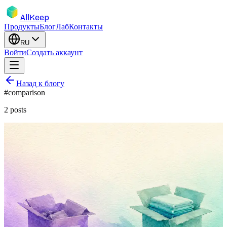
AllKeep
Продукты
Блог
Лаб
Контакты
RU
Войти
Создать аккаунт
Назад к блогу
#
comparison
2
posts
inventory
migration
encircle
product
comparison
Encircle уходит от частных
пользователей. Что делать на этой
неделе.
Encircle разворачивается в сторону подрядчиков по
восстановлению. Если вы вели там домашний каталог —
спокойный план миграции в три шага.