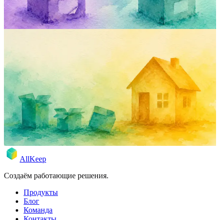
17 мая 2026 г.
Rodion
inventory
comparison
sortly
encircle
product
Четыре инвентарных приложения,
одна книжная полка, одна суббота.
Marc выделил субботу, скачал четыре домашних инвентарных
приложения и попробовал каждое на одной полке. Sortly,
Encircle, HomeZada, AllKeep.
17 мая 2026 г.
Rodion
AllKeep
Создаём работающие решения.
Продукты
Блог
Команда
Контакты