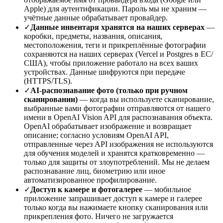
Apple) для аутентификации. Пароль мы не храним —
учётные данные обрабатывает провайдер.
✓
Данные инвентаря хранятся на наших серверах
—
коробки, предметы, названия, описания,
местоположения, теги и прикреплённые фотографии
сохраняются на наших серверах (Vercel и Postgres в ЕС/
США), чтобы приложение работало на всех ваших
устройствах. Данные шифруются при передаче
(HTTPS/TLS).
✓
AI-распознавание фото (только при ручном
сканировании)
— когда вы используете сканирование,
выбранные вами фотографии отправляются от нашего
имени в OpenAI Vision API для распознавания объекта.
OpenAI обрабатывает изображение и возвращает
описание; согласно условиям OpenAI API,
отправленные через API изображения не используются
для обучения моделей и хранятся кратковременно —
только для защиты от злоупотреблений. Мы не делаем
распознавание лиц, биометрию или иное
автоматизированное профилирование.
✓
Доступ к камере и фотогалерее
— мобильное
приложение запрашивает доступ к камере и галерее
только когда вы нажимаете кнопку сканирования или
прикрепления фото. Ничего не загружается