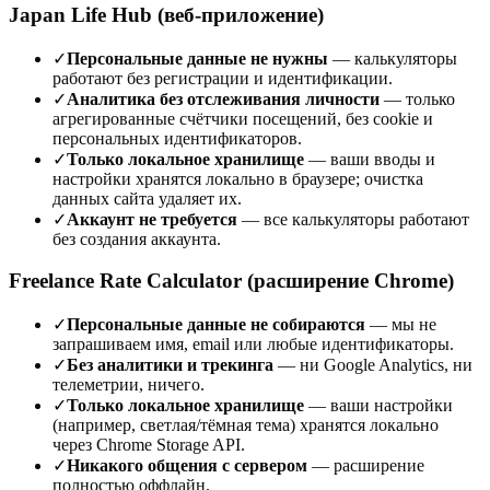
Japan Life Hub (веб-приложение)
✓
Персональные данные не нужны
— калькуляторы
работают без регистрации и идентификации.
✓
Аналитика без отслеживания личности
— только
агрегированные счётчики посещений, без cookie и
персональных идентификаторов.
✓
Только локальное хранилище
— ваши вводы и
настройки хранятся локально в браузере; очистка
данных сайта удаляет их.
✓
Аккаунт не требуется
— все калькуляторы работают
без создания аккаунта.
Freelance Rate Calculator (расширение Chrome)
✓
Персональные данные не собираются
— мы не
запрашиваем имя, email или любые идентификаторы.
✓
Без аналитики и трекинга
— ни Google Analytics, ни
телеметрии, ничего.
✓
Только локальное хранилище
— ваши настройки
(например, светлая/тёмная тема) хранятся локально
через Chrome Storage API.
✓
Никакого общения с сервером
— расширение
полностью оффлайн.