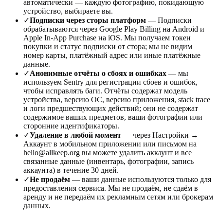
автоматически — каждую фотографию, покидающую
устройство, выбираете вы.
✓
Подписки через сторы платформ
— Подписки
обрабатываются через Google Play Billing на Android и
Apple In-App Purchase на iOS. Мы получаем токен
покупки и статус подписки от стора; мы не видим
номер карты, платёжный адрес или иные платёжные
данные.
✓
Анонимные отчёты о сбоях и ошибках
— мы
используем Sentry для регистрации сбоев и ошибок,
чтобы исправлять баги. Отчёты содержат модель
устройства, версию ОС, версию приложения, stack trace
и логи предшествующих действий; они не содержат
содержимое ваших предметов, ваши фотографии или
сторонние идентификаторы.
✓
Удаление в любой момент
— через Настройки →
Аккаунт в мобильном приложении или письмом на
hello@allkeep.org вы можете удалить аккаунт и все
связанные данные (инвентарь, фотографии, запись
аккаунта) в течение 30 дней.
✓
Не продаём
— ваши данные используются только для
предоставления сервиса. Мы не продаём, не сдаём в
аренду и не передаём их рекламным сетям или брокерам
данных.