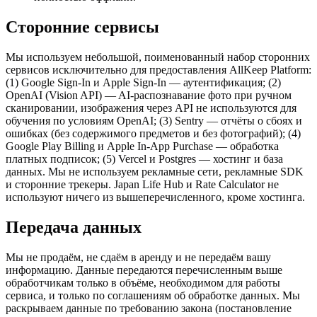
Сторонние сервисы
Мы используем небольшой, поименованный набор сторонних
сервисов исключительно для предоставления AllKeep Platform:
(1) Google Sign-In и Apple Sign-In — аутентификация; (2)
OpenAI (Vision API) — AI-распознавание фото при ручном
сканировании, изображения через API не используются для
обучения по условиям OpenAI; (3) Sentry — отчёты о сбоях и
ошибках (без содержимого предметов и без фотографий); (4)
Google Play Billing и Apple In-App Purchase — обработка
платных подписок; (5) Vercel и Postgres — хостинг и база
данных. Мы не используем рекламные сети, рекламные SDK
и сторонние трекеры. Japan Life Hub и Rate Calculator не
используют ничего из вышеперечисленного, кроме хостинга.
Передача данных
Мы не продаём, не сдаём в аренду и не передаём вашу
информацию. Данные передаются перечисленным выше
обработчикам только в объёме, необходимом для работы
сервиса, и только по соглашениям об обработке данных. Мы
раскрываем данные по требованию закона (постановление