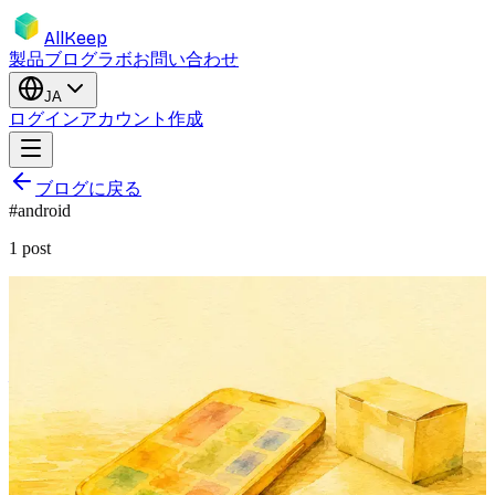
AllKeep
製品
ブログ
ラボ
お問い合わせ
JA
ログイン
アカウント作成
ブログに戻る
#
android
1
post
product-launch
mobile
android
inventory
buildinpublic
AllKeep Inventory が Android で配信開
始 — あなたのモノを、ポケットに
1年の Web 提供を経て、ポケットへ。Android で何が出て、
何が意図的に欠けていて、なぜ iOS より先に Android なの
か。