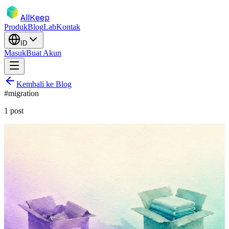
AllKeep
Produk
Blog
Lab
Kontak
ID
Masuk
Buat Akun
Kembali ke Blog
#
migration
1
post
inventory
migration
encircle
product
comparison
Encircle Meninggalkan Konsumen.
Berikut yang Harus Dilakukan Minggu
Ini.
Encircle pivot ke kontraktor restorasi di 2026. Kalau Anda
mengatalogkan rumah di sana, ini rencana tiga langkah yang tenang
untuk migrasi.