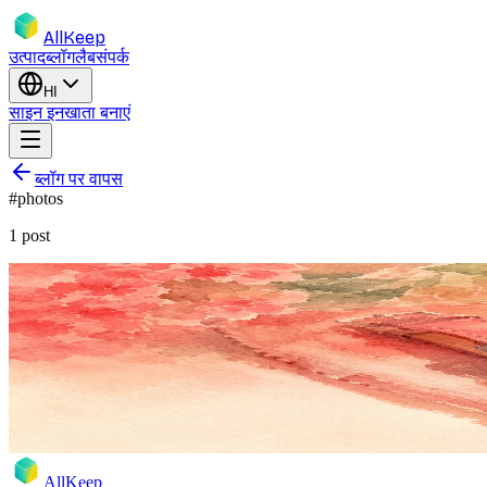
AllKeep
उत्पाद
ब्लॉग
लैब
संपर्क
HI
साइन इन
खाता बनाएं
ब्लॉग पर वापस
#
photos
1
post
inventory
photos
product
feature
insurance
हर कोण। हर डिटेल। एक फ़ोटो प्रति वस्तु क्यों झूठ 
हीरो शॉट वही फ़ोटो है जो आपकी सबसे कम मदद करता है। सीरियल स्टिकर, रसी
17 मई 2026
Rodion
AllKeep