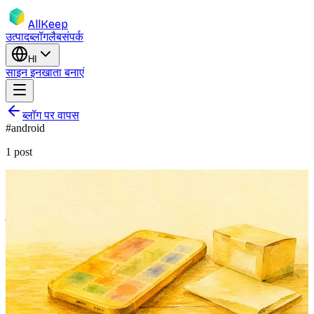
AllKeep
उत्पाद
ब्लॉग
लैब
संपर्क
HI
साइन इन
खाता बनाएं
ब्लॉग पर वापस
#
android
1
post
product-launch
mobile
android
inventory
buildinpublic
AllKeep Inventory अब Android पर: आपका
सामान, आपकी जेब में
एक साल वेब पर, अब आपकी जेब में। Android पर क्या शिप हुआ, क्या जान-
बूझकर ग़ायब है, और iOS से पहले Android क्यों।
27 अप्रैल 2026
Rodion