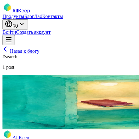
AllKeep
Продукты
Блог
Лаб
Контакты
RU
Войти
Создать аккаунт
Назад к блогу
#
search
1
post
inventory
search
product
feature
Где мой паспорт: история в 5:40 утра о
Поиск по своему инвентарю обычными словами. Введите «где мо
17 мая 2026 г.
Rodion
AllKeep