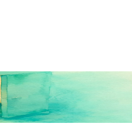
 том, как находить вещи быстро
й паспорт» — получите комнату, шкаф, полку. Сделано для утра