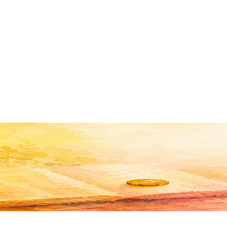
вают остальное.
 месяц или 79,99 $ в год открывают безлимит распознавания и ф