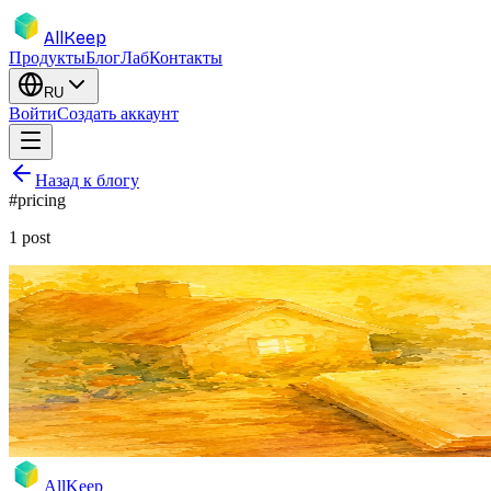
AllKeep
Продукты
Блог
Лаб
Контакты
RU
Войти
Создать аккаунт
Назад к блогу
#
pricing
1
post
inventory
pricing
product
subscription
База бесплатно. Навсегда. 7,99 $ откры
Вещи, коробки, шеринг, поиск — бесплатно, навсегда. 7,99 $ в
17 мая 2026 г.
Rodion
AllKeep