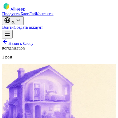
AllKeep
Продукты
Блог
Лаб
Контакты
RU
Войти
Создать аккаунт
Назад к блогу
#
organization
1
post
inventory
locations
product
feature
organization
Коробка. В комнате. В доме. Почему
локации должны вкладываться.
Реальные вещи лежат внутри других вещей — ящик в шкафу
на кухне. Плоские теги «комната» теряют цепочку. Зачем
нужны вложенные локации.
17 мая 2026 г.
Rodion