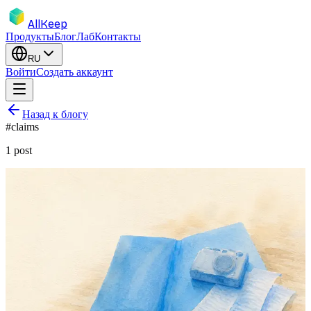
AllKeep
Продукты
Блог
Лаб
Контакты
RU
Войти
Создать аккаунт
Назад к блогу
#
claims
1
post
insurance
inventory
guide
proof-of-loss
claims
Страховая документация, которая
реально оплачивается: что хочет
видеть оценщик
Подать заявление без фото и чеков — это подать вишлист. Что
оценщики просят раз за разом и как иметь это под рукой
заранее.