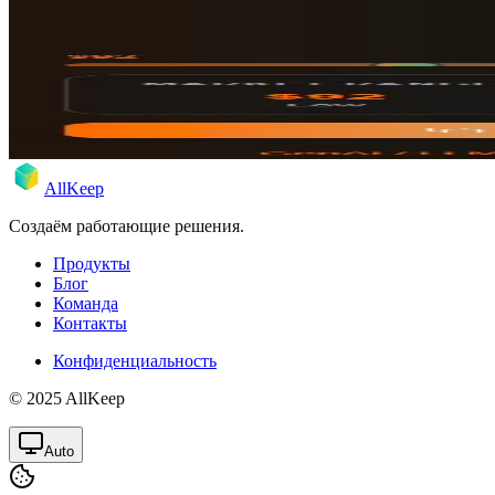
Запуск Rate Calculator: Узнай свою ре
Мы создали бесплатное Chrome расширение, которое помогает 
25 нояб. 2024 г.
Rodion
AllKeep
Создаём работающие решения.
Продукты
Блог
Команда
Контакты
Конфиденциальность
© 2025 AllKeep
Auto