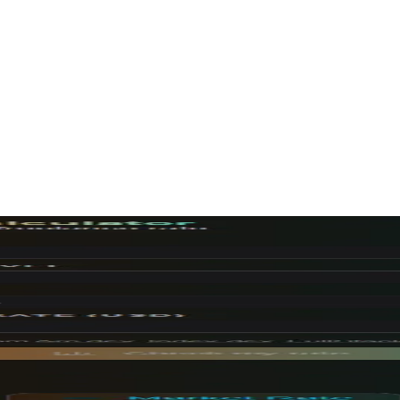
Script и Vite
ения с использованием React 18, TypeScript, Vite и Manifest V