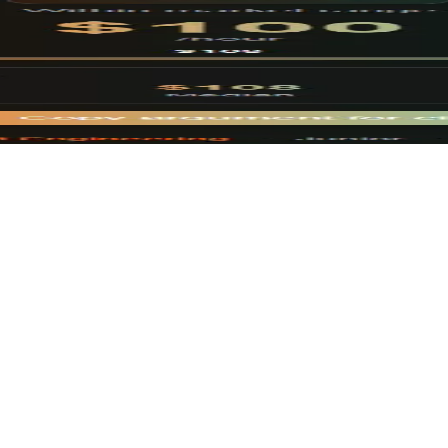
альную стоимость как фрилансер
фрилансерам-разработчикам рассчитать рыночную ставку на осно