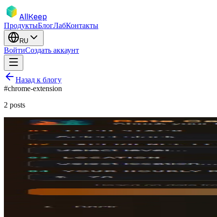
AllKeep
Продукты
Блог
Лаб
Контакты
RU
Войти
Создать аккаунт
Назад к блогу
#
chrome-extension
2
posts
chrome-extension
react
typescript
vite
Создание Chrome Extension с React, Type
Пошаговое руководство по созданию и публикации Chrome расшир
4 дек. 2025 г.
Rodion
product-launch
chrome-extension
freelance
buildinpublic