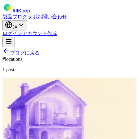
AllKeep
製品
ブログ
ラボ
お問い合わせ
JA
ログイン
アカウント作成
ブログに戻る
#
locations
1
post
inventory
locations
product
feature
organization
箱。部屋の中。家の中。場所がネスト
する必要がある理由。
実物は他のモノの中に入っています — 引き出しの中、キャ
ビネットの中、キッチンの中。フラットな「部屋」タグでは
鎖が切れる。だから場所はネストする。