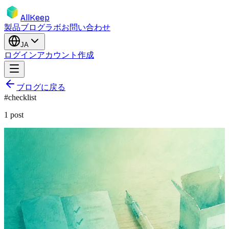
AllKeep
製品
ブログ
ラボ
お問い合わせ
JA
ログイン
アカウント作成
ブログに戻る
#
checklist
1
post
inventory
checklist
moving
insurance
guide
前回の引越し前に欲しかった、家庭在
庫チェックリスト
報われる部屋別チェックリスト — 正しいものだけ記録、そ
れ以外は飛ばし、90分で終わる。無料テンプレ＋無料アプ
リ。