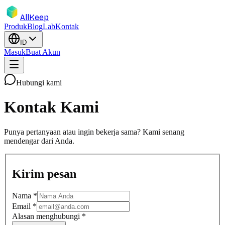
AllKeep
Produk
Blog
Lab
Kontak
ID
Masuk
Buat Akun
Hubungi kami
Kontak Kami
Punya pertanyaan atau ingin bekerja sama? Kami senang
mendengar dari Anda.
Kirim pesan
Nama
*
Email
*
Alasan menghubungi
*