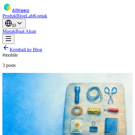
AllKeep
Produk
Blog
Lab
Kontak
ID
Masuk
Buat Akun
Kembali ke Blog
#
mobile
3
posts
inventory
mobile
feature
product
Sembilan Barang. Satu Jepretan.
Masalah Laci, Beres.
Laci serbaguna dalam satu foto. Susun sembilan barang di talenan,
snap sekali, AllKeep menamai dan menandai sebelum Anda selesai
dengan tumpukannya.
17 Mei 2026
Rodion