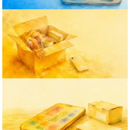
inventory
mobile
feature
ai
product
Jepret. Beres. Kisah Panjang di Balik
Headline Dua Kata.
Aplikasi inventaris mati di barang ketiga, saat mengetik nama di
keyboard ponsel berhenti menarik. Jepret. Beres. dibangun untuk
melewatinya.
29 Apr 2026
Rodion
product-launch
mobile
android
inventory
buildinpublic
AllKeep Inventory Sekarang di Android:
Barang Anda, di Saku Anda
Setahun di web, sekarang di saku Anda. Yang dirilis di Android,
yang sengaja tidak ada, dan kenapa Android sebelum iOS.